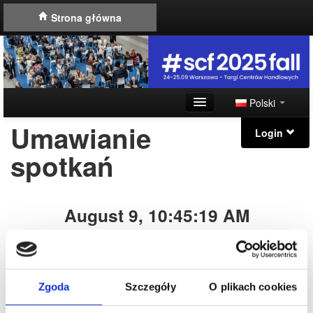
Strona główna
Polski
Umawianie
Instrukcja umawiania spotkań
Login
spotkań
Plan Forum
Kontakt
August 9, 10:45:19 AM
Event timezone:
Europe/Warsaw
August 9, 8:45:19 AM
Zgoda
Szczegóły
O plikach cookies
My timezone:
UTC